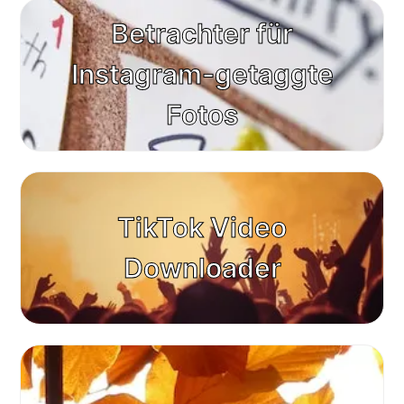
Betrachter für
Instagram-getaggte
Fotos
TikTok Video
Downloader