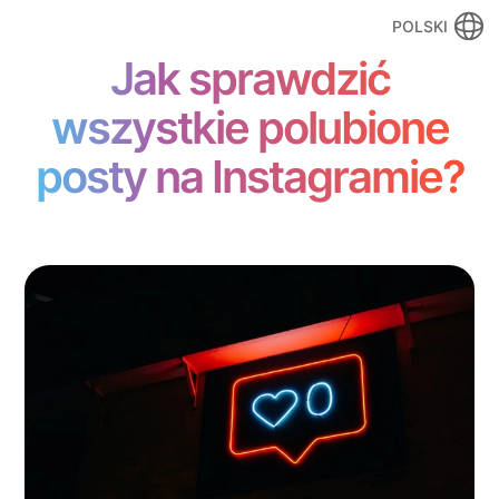
POLSKI
Jak sprawdzić
wszystkie polubione
posty na Instagramie?