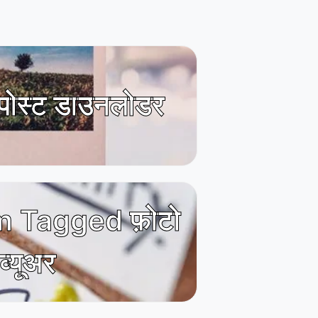
म पोस्ट डाउनलोडर
 Tagged फ़ोटो
व्यूअर