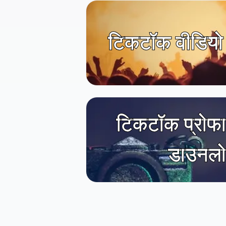
टिकटॉक वीडियो
टिकटॉक प्रोफा
डाउनल