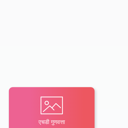
एचडी गुणवत्ता