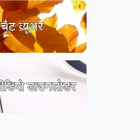
पचैट व्यूअर
म वीडियो डाउनलोडर