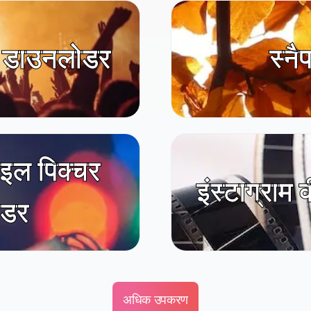
 डाउनलोडर
स्नै
इल पिक्चर
इंस्टाग्रा
ोडर
अधिक उपकरण