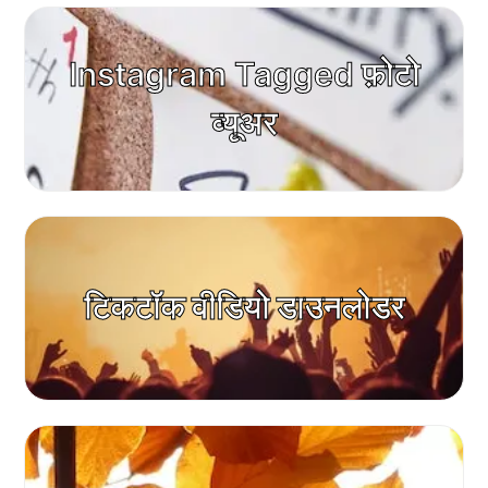
Instagram Tagged फ़ोटो
व्यूअर
टिकटॉक वीडियो डाउनलोडर