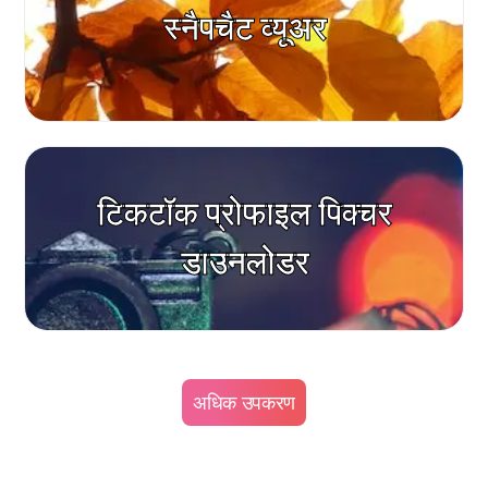
स्नैपचैट व्यूअर
टिकटॉक प्रोफाइल पिक्चर
डाउनलोडर
अधिक उपकरण