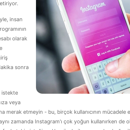
etiriyor.
yle, insan
 programının
esabı olarak
e
iriş
dakika sonra
 istekte
nıza veya
Ama merak etmeyin - bu, birçok kullanıcının mücadele et
aynı zamanda Instagram'ı çok yoğun kullanırken de olab