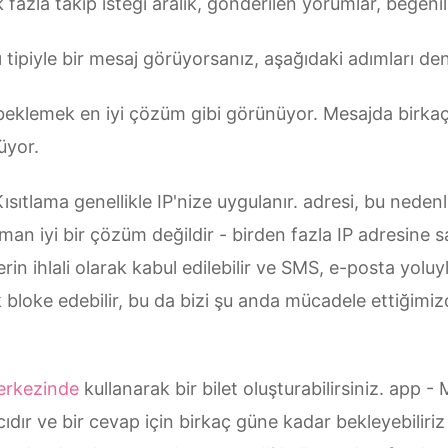
k fazla takip isteği aralık, gönderilen yorumlar, beğeni
 tipiyle bir mesaj görüyorsanız, aşağıdaki adımları den
eklemek en iyi çözüm gibi görünüyor. Mesajda birkaç 
üyor.
ısıtlama genellikle IP'nize uygulanır. adresi, bu nede
n iyi bir çözüm değildir - birden fazla IP adresine sa
n ihlali olarak kabul edilebilir ve SMS, e-posta yoluy
ak bloke edebilir, bu da bizi şu anda mücadele ettiğim
erkezinde
kullanarak bir bilet oluşturabilirsiniz. app -
cıdır ve bir cevap için birkaç güne kadar bekleyebiliriz