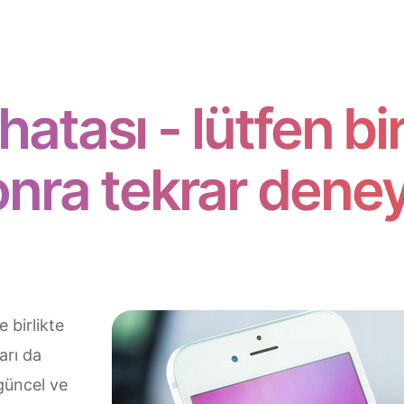
atası - lütfen b
onra tekrar deney
 birlikte
arı da
 güncel ve