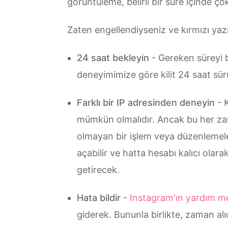
görüntüleme, belirli bir süre içinde ço
Zaten engellendiyseniz ve kırmızı yazı
24 saat bekleyin
- Gereken süreyi b
deneyimimize göre kilit 24 saat sür
Farklı bir IP adresinden deneyin
- K
mümkün olmalıdır. Ancak bu her zama
olmayan bir işlem veya düzenlemeleri
açabilir ve hatta hesabı kalıcı olar
getirecek.
Hata bildir
-
Instagram'ın yardım m
giderek. Bununla birlikte, zaman alı