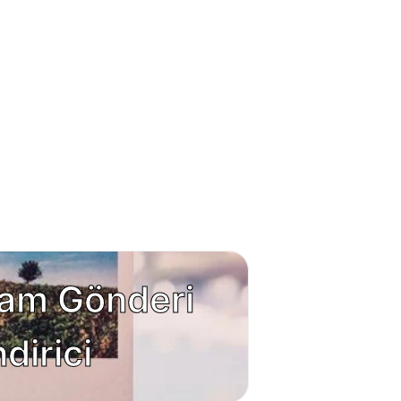
ram Gönderi
ndirici