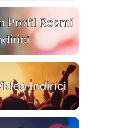
 Profil Resmi
ndirici
ideo İndirici