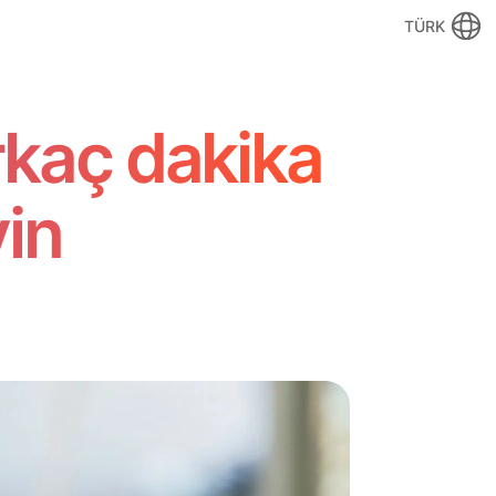
TÜRK
irkaç dakika
in