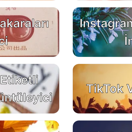
akaraları
Instagram
ci
İ
tiketli
TikTok V
üntüleyici