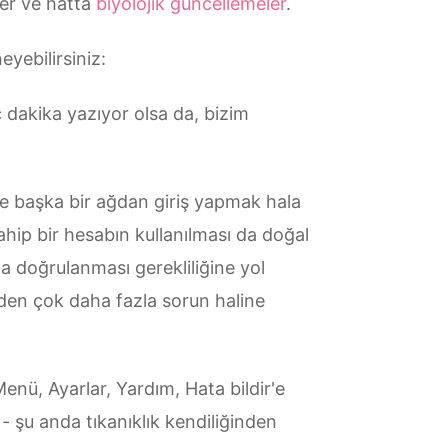
ler ve hatta
biyolojik güncellemeler
.
eyebilirsiniz:
dakika yazıyor olsa da, bizim
nle başka bir ağdan giriş yapmak hala
hip bir hesabın kullanılması da doğal
la doğrulanması gerekliliğine yol
izden çok daha fazla sorun haline
 Menü, Ayarlar, Yardım, Hata bildir'e
 - şu anda tıkanıklık kendiliğinden