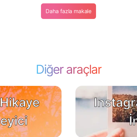
Daha fazla makale
Diğer araçlar
 Hikaye
Instag
eyici
İ