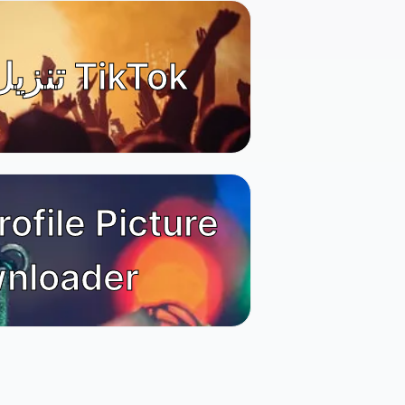
تنزيل الفيديو TikTok
rofile Picture
nloader