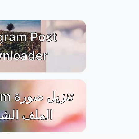
gram Post
nloader
agram
الملف ال