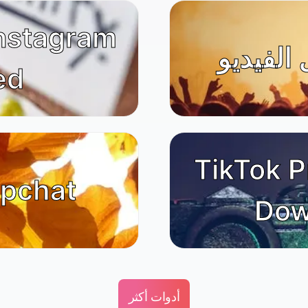
ed
TikTok P
عارض hat
Dow
أدوات أكثر