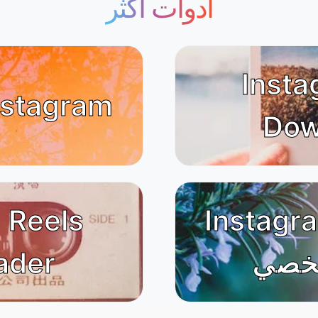
أدوات أكثر
Insta
عارض قصة agram
Dow
Inst تنزيل صورة
 Reels
شخصي
ader