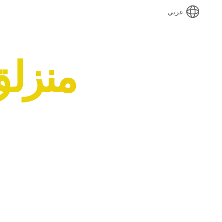
عربي
منزلق