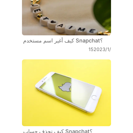
كيف أغير اسم مستخدم Snapchat؟
15‏/1‏/2023
كيف تحذف حساب Snapchat؟