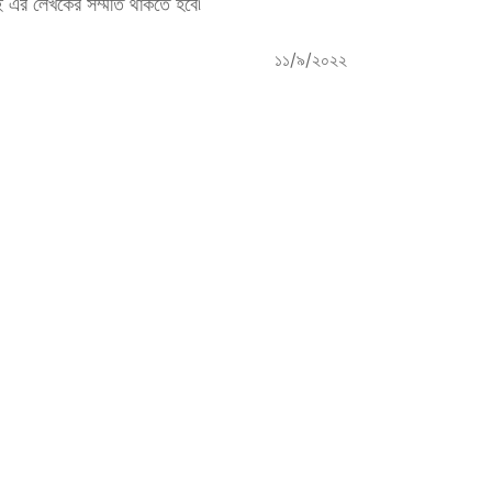
যই এর লেখকের সম্মতি থাকতে হবে৷
১১/৯/২০২২