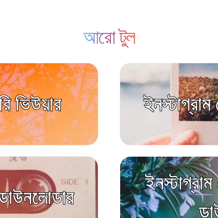
আরো টুল
রি ভিউয়ার
ইনস্টাগ্রা
ইনস্টাগ্রা
স ডাউনলোডার
ডা