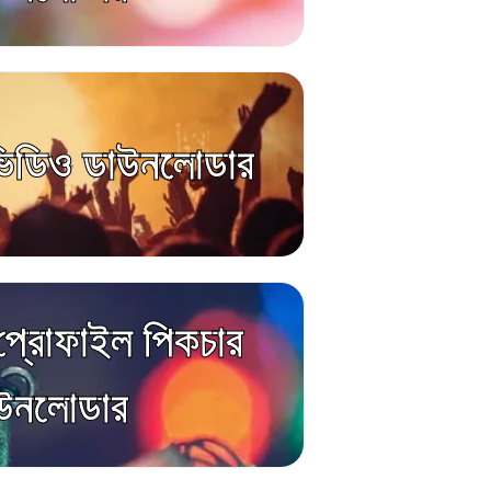
িডিও ডাউনলোডার
্রোফাইল পিকচার
উনলোডার