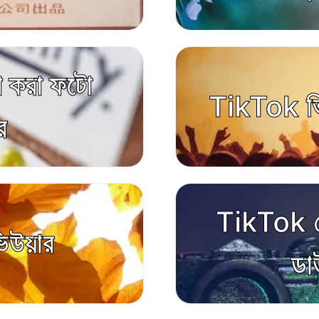
াগ করা ফটো
TikTok ভ
র
TikTok প
ভিউয়ার
ডা