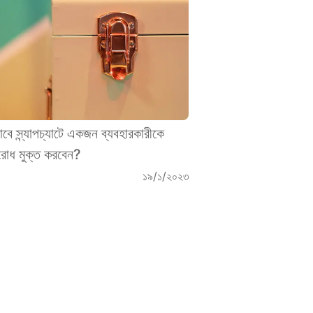
াবে স্ন্যাপচ্যাটে একজন ব্যবহারকারীকে
োধ মুক্ত করবেন?
১৯/১/২০২৩