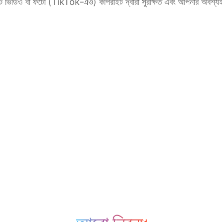
প্রতিটি ভিডিও বা ফটো (TikTok-এও) কপিরাইট দ্বারা সুরক্ষিত এবং আপনার অবশ্