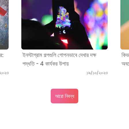
ে:
ইনস্টাগ্রাম গল্পগুলি গোপনভাবে দেখার দক্ষ
কিভ
পদ্ধতি - 4 কার্যকর উপায়
অবর
২০২৩
১৯/১০/২০২৩
আরো নিবন্ধ