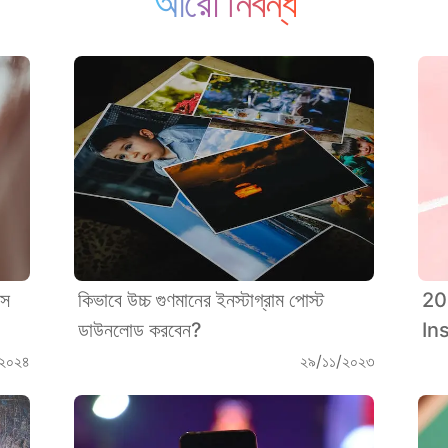
আরো নিবন্ধ
টস
কিভাবে উচ্চ গুণমানের ইনস্টাগ্রাম পোস্ট
202
ডাউনলোড করবেন?
In
/২০২৪
২৯/১১/২০২৩