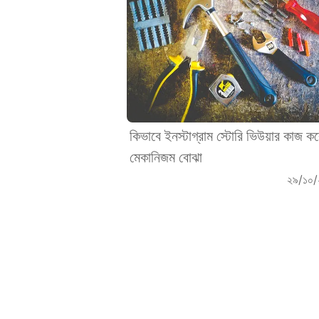
কিভাবে ইনস্টাগ্রাম স্টোরি ভিউয়ার কাজ কর
মেকানিজম বোঝা
২৯/১০/