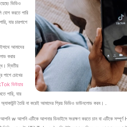
িয়েছে৷ ভিডিও
লি যোগ করতে পারি
 পারি, যার চারপাশে
ইসাথে আমাদের
নলোড করার
ধ। দ্বিতীয়
ুর পাশে চোখের
kTok ভিউয়ার
তে পারি, যার
া অ্যাকাউন্ট তৈরি না করেই আমাদের প্রিয় ভিডিও ডাউনলোড করব। .
ং আপনি w আপনি এটিকে আপনার ডিভাইসে সংরক্ষণ করতে চান বা এটিকে সম্পূর্ণ H