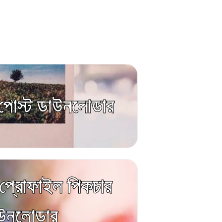
ম পোস্ট ডাউনলোডার
ম প্রোফাইল পিকচার
উনলোডার