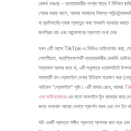
রেকর্ড ভাঙছে - ব্যবহারকারীর সংখ্যা মাত্র 1 বিলিয়ন ছাড়
শেয়ার করার আগে, আমরা আমাদের নিজস্ব সাউন্ডট্র্যাকগু
বা প্ল্যাটফর্মের দ্বারা প্রস্তুত করা গানগুলি ব্যবহার করতে
জনপ্রিয় নাচ এবং আন্দোলনের প্রবণতা দেখা দেয়৷
যখন এটি আসে TikTok-এ ভিডিও ডাউনলোড করা, সে
গোপনীয়তা, অ্যাপ্লিকেশনটি ব্যবহারকারীর রেকর্ডিং ডাউ
সম্ভাবনা অফার করে না, এটি শুধুমাত্র ওয়েবসাইটে উপলব্
সমস্যাটি হল প্রোফাইল দেখার ইতিহাস সংরক্ষণ করা (মেন
আইকন "প্রোফাইল" পৃষ্ঠা। এটি মাথায় রেখে, আমরা
Ti
এবং ডাউনলোডার
এর মতো অনলাইন টুল ব্যবহার করে দেখ
জন্য ধন্যবাদ আমরা বেনামে প্রদর্শন করব এবং লগ ইন ব
যদি একটি প্রদত্ত সঙ্গীত প্রবণতা আপনার কান ধরে এব