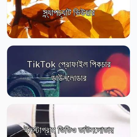
স্ন্যাপচ্যাট ভিউয়ার
TikTok প্রোফাইল পিকচার
ডাউনলোডার
ইনস্টাগ্রাম ভিডিও ডাউনলোডার