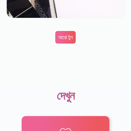
আরো টুল
দেখুন