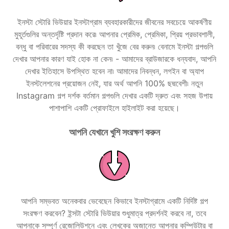
ইনস্টা স্টোরি ভিউয়ার ইনস্টাগ্রাম ব্যবহারকারীদের জীবনের সবচেয়ে আকর্ষণীয়
মুহূর্তগুলির অন্তর্দৃষ্টি প্রদান করে৷ আপনার প্রেমিক, প্রেমিকা, প্রিয় প্রভাবশালী,
বন্ধু বা পরিবারের সদস্য কী করছেন তা খুঁজে বের করুন৷ বেনামে ইনস্টা গল্পগুলি
দেখার আপনার কারণ যাই হোক না কেন৷ - আমাদের ব্রাউজারকে ধন্যবাদ, আপনি
দেখার ইতিহাসে উপস্থিত হবেন না৷ আমাদের নিবন্ধন, লগইন বা অ্যাপ
ইনস্টলেশনের প্রয়োজন নেই, যার অর্থ আপনি 100% ছদ্মবেশী৷ নতুন
Instagram গল্প দর্শক বর্তমান গল্পগুলি দেখার একটি দ্রুত এবং সহজ উপায়
পাশাপাশি একটি প্রোফাইলে হাইলাইট করা হয়েছে।
আপনি যেখানে খুশি সংরক্ষণ করুন
আপনি সম্ভবত অনেকবার ভেবেছেন কিভাবে ইনস্টাগ্রামে একটি নির্দিষ্ট গল্প
সংরক্ষণ করবেন? ইন্সটা স্টোরি ভিউয়ার শুধুমাত্র প্রদর্শনই করবে না, তবে
আপনাকে সম্পূর্ণ রেজোলিউশনে এবং লেখকের অজান্তে আপনার কম্পিউটার বা