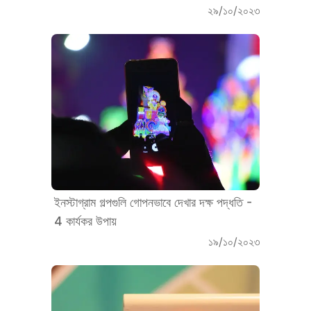
২৯/১০/২০২৩
ইনস্টাগ্রাম গল্পগুলি গোপনভাবে দেখার দক্ষ পদ্ধতি -
4 কার্যকর উপায়
১৯/১০/২০২৩