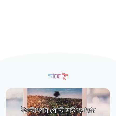
আরো টুল
ইনস্টাগ্রাম পোস্ট ডাউনলোডার