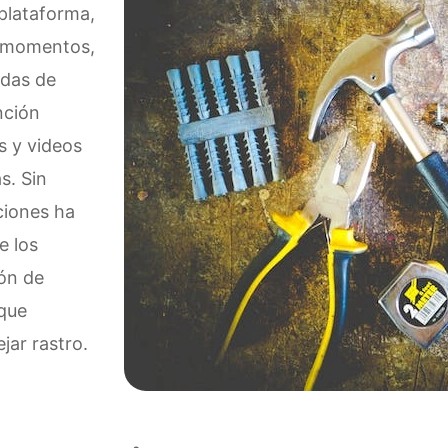
 plataforma,
r momentos,
idas de
nción
s y videos
s. Sin
ciones ha
e los
ión de
 que
jar rastro.