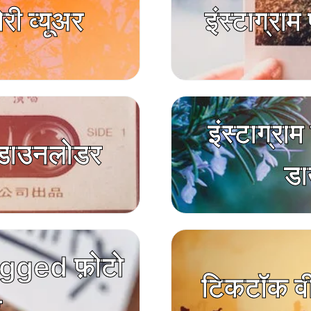
ोरी व्यूअर
इंस्टाग्रा
इंस्टाग्रा
ल डाउनलोडर
डा
gged फ़ोटो
टिकटॉक व
र