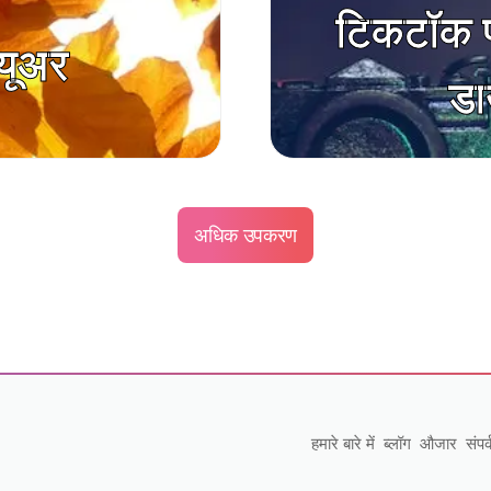
टिकटॉक प
्यूअर
डा
अधिक उपकरण
हमारे बारे में
ब्लॉग
औजार
संपर