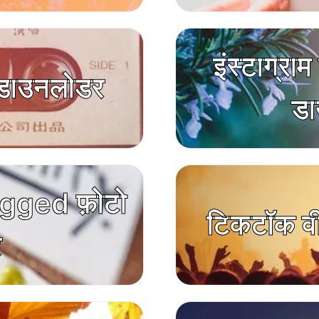
इंस्टाग्रा
ल डाउनलोडर
डा
gged फ़ोटो
टिकटॉक व
र