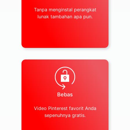
Tanpa menginstal perangkat
lunak tambahan apa pun.
Bebas
Video Pinterest favorit Anda
sepenuhnya gratis.