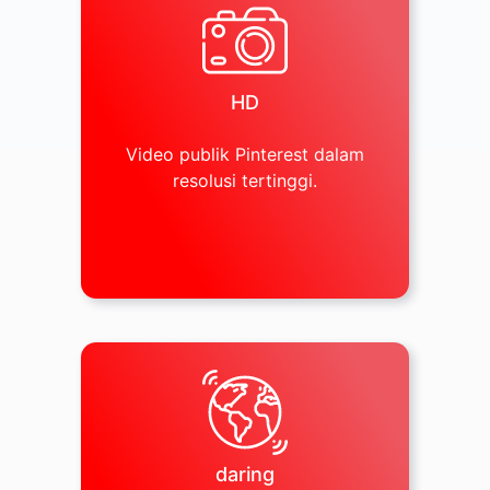
HD
Video publik Pinterest dalam
resolusi tertinggi.
daring