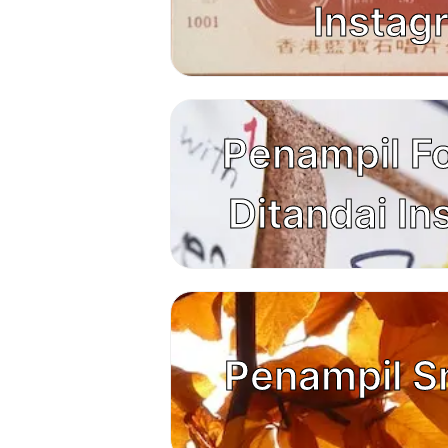
Instag
Penampil F
Ditandai I
Penampil S