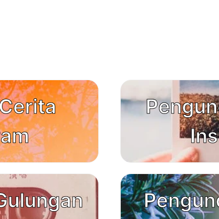
Cerita
Pengun
ram
In
Gulungan
Pengun