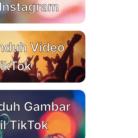
 Instagram
nduh Video
ikTok
duh Gambar
il TikTok