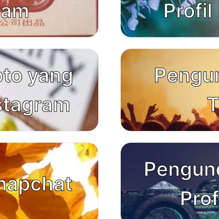
ram
Profil
oto yang
Pengu
nstagram
T
Pengun
napchat
Prof