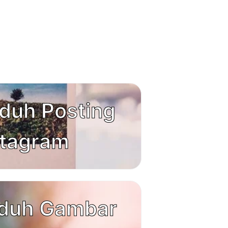
duh Posting
stagram
duh Gambar