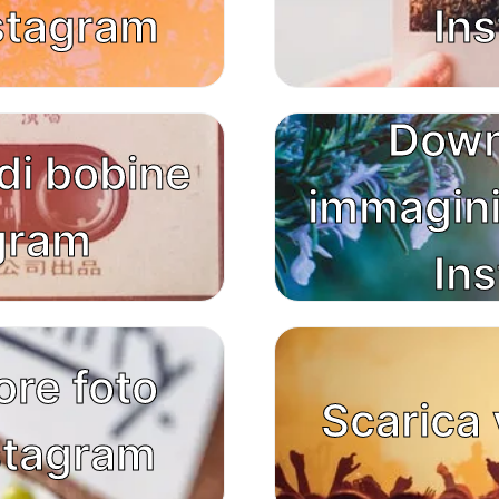
nstagram
In
Down
di bobine
immagini 
agram
In
ore foto
Scarica 
stagram