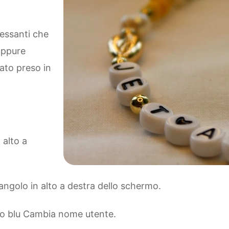
ressanti che
 oppure
tato preso in
 alto a
l'angolo in alto a destra dello schermo.
sto blu Cambia nome utente.