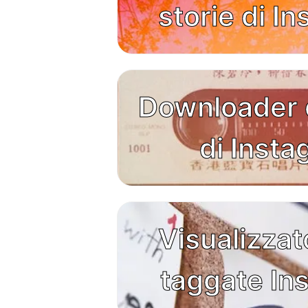
storie di I
Downloader 
di Inst
Visualizzat
taggate In