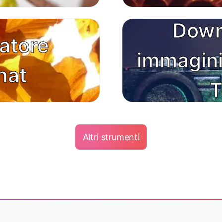
Down
zatore
immagini 
hat
T
Altri strumenti