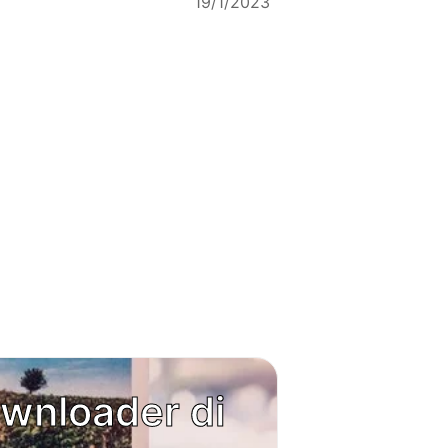
19/1/2023
wnloader di