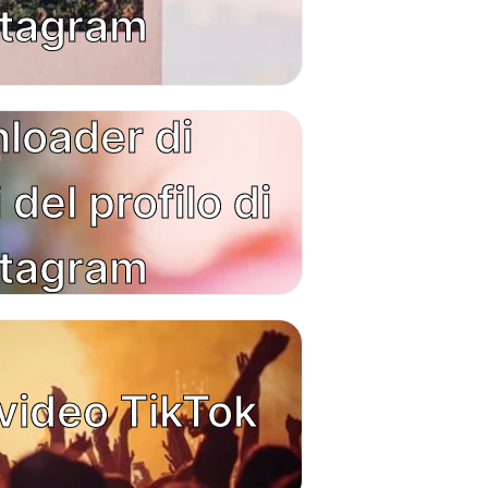
stagram
loader di
del profilo di
stagram
video TikTok