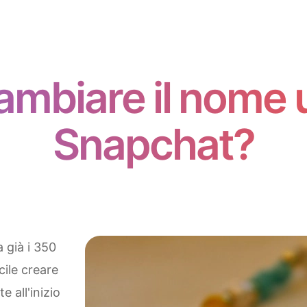
mbiare il nome u
Snapchat?
 già i 350
cile creare
 all'inizio