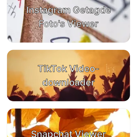
Instagram Getagde
Foto's Viewer
TikTok Video-
downloader
Snapchat Viewer