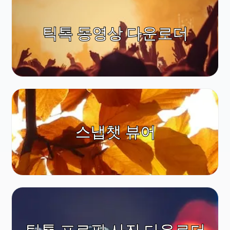
틱톡 동영상 다운로더
스냅챗 뷰어