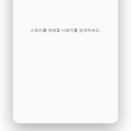
스토리를 재생할 사용자를 검색하세요.