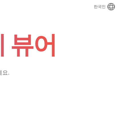
한국인
 뷰어
요.