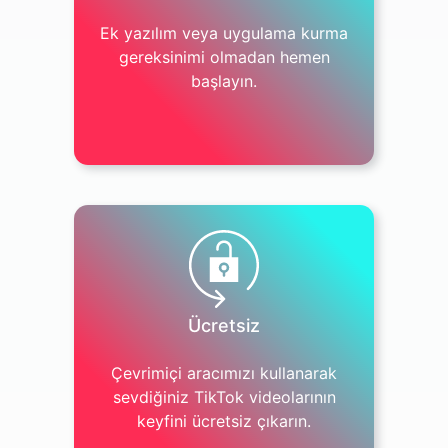
Ek yazılım veya uygulama kurma
gereksinimi olmadan hemen
başlayın.
Ücretsiz
Çevrimiçi aracımızı kullanarak
sevdiğiniz TikTok videolarının
keyfini ücretsiz çıkarın.