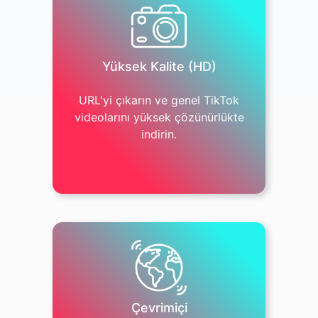
Yüksek Kalite (HD)
URL'yi çıkarın ve genel TikTok
videolarını yüksek çözünürlükte
indirin.
Çevrimiçi