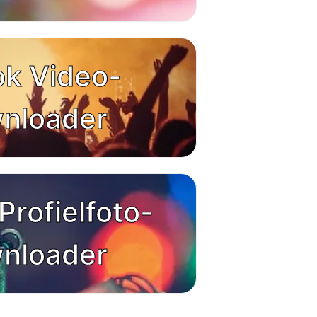
ok Video-
nloader
Profielfoto-
nloader