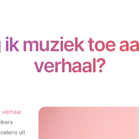
ik muziek toe aa
verhaal?
k
verhaal
ikers
oelens uit