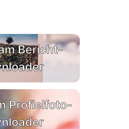
am Bericht-
nloader
 Profielfoto-
nloader