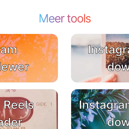
Meer tools
ram
Instagr
iewer
dow
 Reels
Instagram
ader
dow