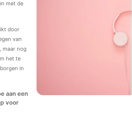
en met de
kt door
oegen van
, maar nog
m het te
rborgen in
oe aan een
ap voor