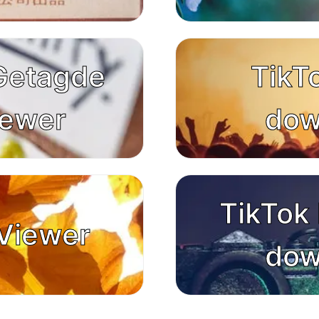
Getagde
TikT
iewer
dow
TikTok 
Viewer
dow