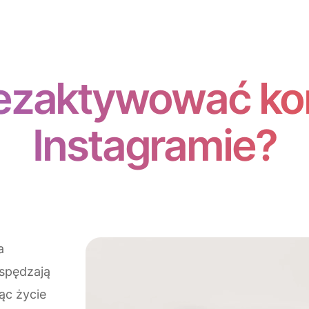
ezaktywować ko
Instagramie?
a
 spędzają
ąc życie