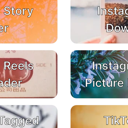
 Story
Insta
er
Dow
 Reels
Instag
ader
Picture
 Tagged
TikT