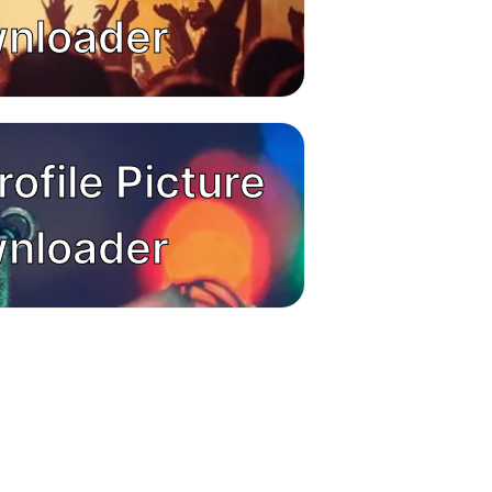
nloader
rofile Picture
nloader