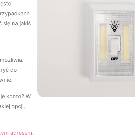
zęsto
przypadkach
się na jakiś
możliwia.
kryć do
wnie.
je konto? W
kiej opcji,
tym adresem
.