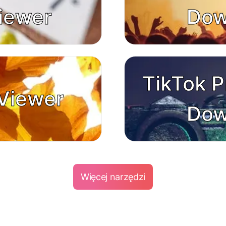
iewer
Dow
TikTok P
Viewer
Dow
Więcej narzędzi