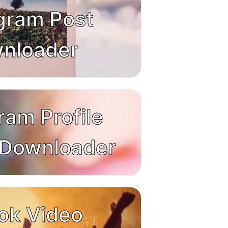
gram Post
nloader
ram Profile
 Downloader
ok Video