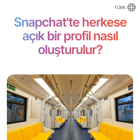
TÜRK
Snapchat'te herkese
açık bir profil nasıl
oluşturulur?