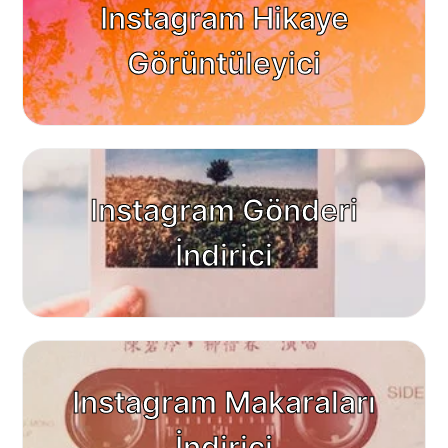
Instagram Hikaye
Görüntüleyici
Instagram Gönderi
İndirici
Instagram Makaraları
İndirici