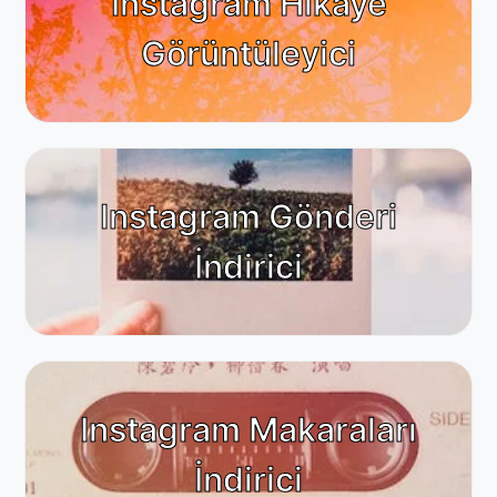
Instagram Hikaye
Görüntüleyici
Instagram Gönderi
İndirici
Instagram Makaraları
İndirici