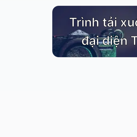
Trình tải x
đại diện 