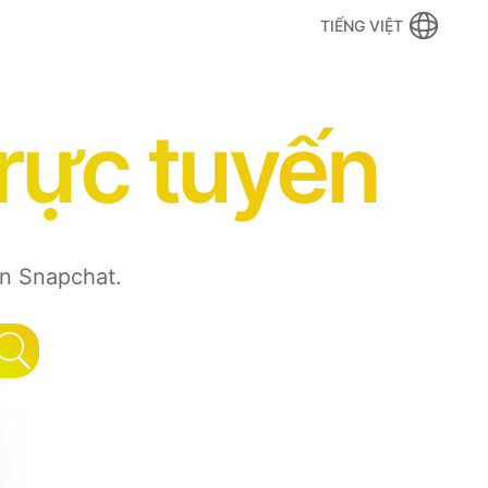
TIẾNG VIỆT
rực tuyến
ên Snapchat.