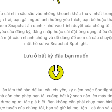
p cái nhìn sâu sắc vào những khoảnh khắc thú vị nhất tro
n trai, bạn gái, người ảnh hưởng yêu thích, bạn bè hoặc t
 xem Snapchat ẩn danh - nhờ vào trình duyệt của chúng tôi,
yêu cầu đăng ký, đăng nhập hoặc cài đặt ứng dụng, điều đ
là một cách nhanh chóng và dễ dàng để xem cả câu chuyện
một hồ sơ và Snapchat Spotlight.
Lưu ở bất kỳ đâu bạn muốn
u lần làm thế nào để lưu câu chuyện, kỷ niệm hoặc Spotligh
 mà còn cho phép bạn tải xuống bất kỳ snap nào lên máy tín
 được người tác giả biết. Bạn không cần phải chụp màn hìn
ực tuyến của chúng tôi, bạn sẽ giữ lại mọi tệp - cả ảnh và 