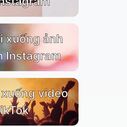
Instagram
ải xuống ảnh
n Instagram
i xuống video
ikTok