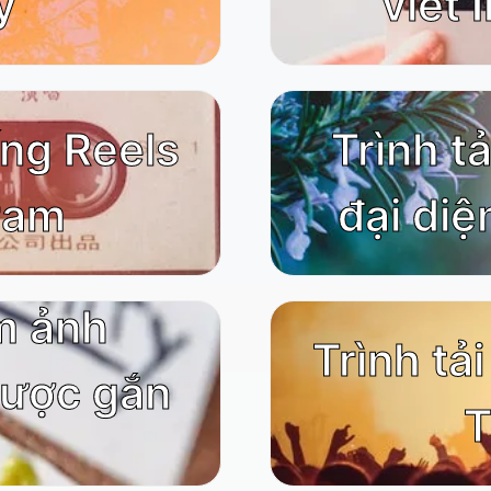
y
viết 
ống Reels
Trình t
ram
đại diệ
m ảnh
Trình tả
được gắn
T