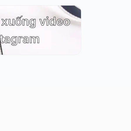
i xuống video
stagram