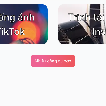
uống ảnh
Trình tả
TikTok
In
Nhiều công cụ hơn