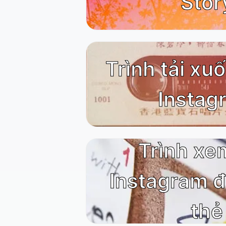
Stor
Trình tải xu
Instag
Trình xe
Instagram 
thẻ