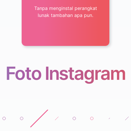
Tanpa menginstal perangkat
lunak tambahan apa pun.
Foto Instagram