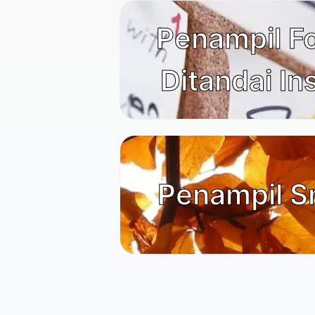
Penampil F
Ditandai I
Penampil S