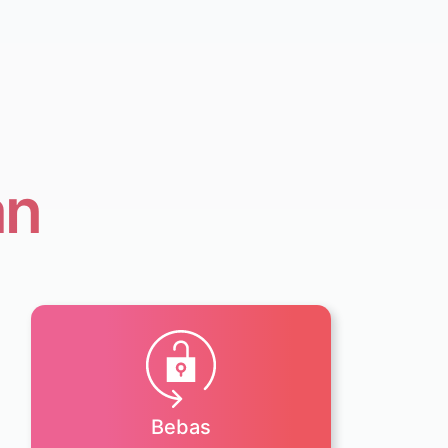
an
Bebas