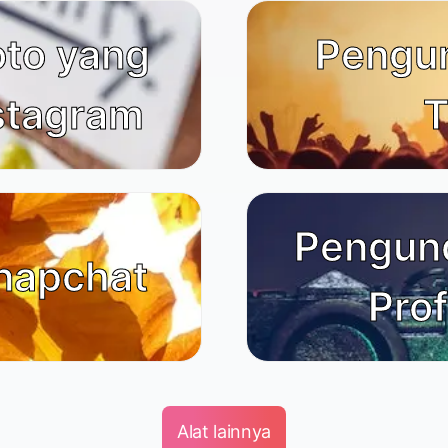
oto yang
Pengu
nstagram
T
Pengun
napchat
Prof
Alat lainnya