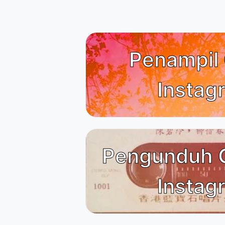
Penampil 
Instag
Pengunduh 
Instag