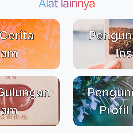
Alat lainnya
Cerita
Pengun
ram
In
Gulungan
Pengun
ram
Profil