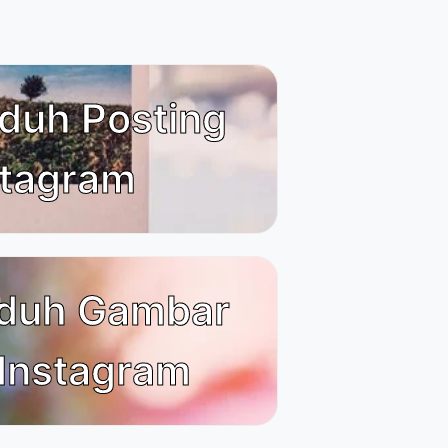
duh Posting
stagram
duh Gambar
 Instagram