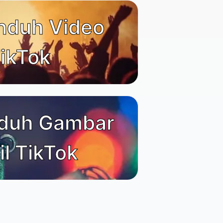
nduh Video
ikTok
duh Gambar
il TikTok