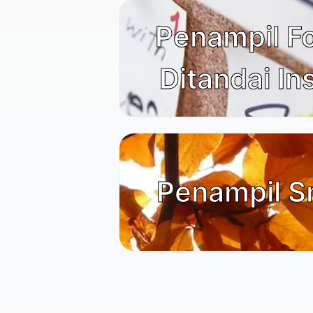
Penampil F
Ditandai I
Penampil S
Food & Drink