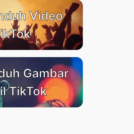
nduh Video
ikTok
duh Gambar
il TikTok