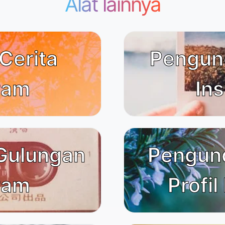
Alat lainnya
Cerita
Pengun
ram
In
Gulungan
Pengun
ram
Profil