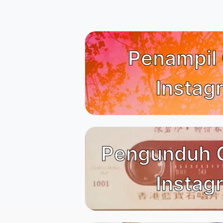
Penampil 
Instag
Pengunduh 
Instag
Animals & Nature