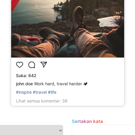
Suka
: 642
john doe
Work hard, travel harder 🏕️
#inspire #travel #life
Lihat semua komentar
: 38
Sertakan kata