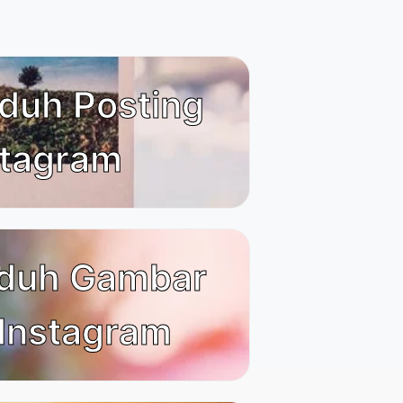
duh Posting
stagram
duh Gambar
 Instagram