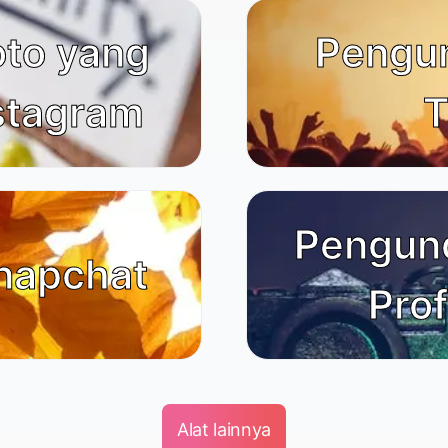
oto yang
Pengu
nstagram
T
Pengun
napchat
Prof
Alat lainnya