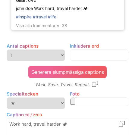
Gillar
: 642
john doe
Work hard, travel harder 🏕️
#inspire #travel #life
Visa alla kommentarer
: 38
Antal captions
Inkludera ord
Generera slumpmässiga captions
Work. Save. Travel. Repeat.
Specialtecken
Foto
Caption
28 / 2200