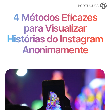
PORTUGUÊS
4 Métodos Eficazes
para Visualizar
Histórias do Instagram
Anonimamente