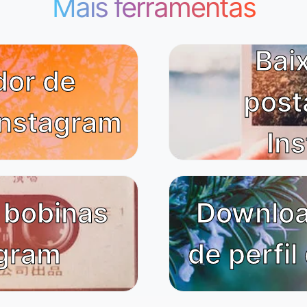
Mais ferramentas
Bai
dor de
post
 Instagram
In
 bobinas
Downloa
agram
de perfil