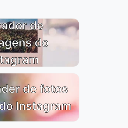
xador de
agens do
stagram
der de fotos
 do Instagram