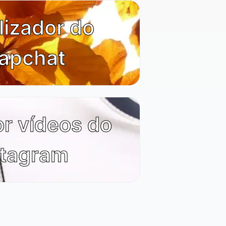
lizador do
apchat
r vídeos do
stagram