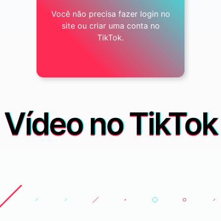
Você não precisa fazer login no
site ou criar uma conta no
TikTok.
Vídeo no TikTok