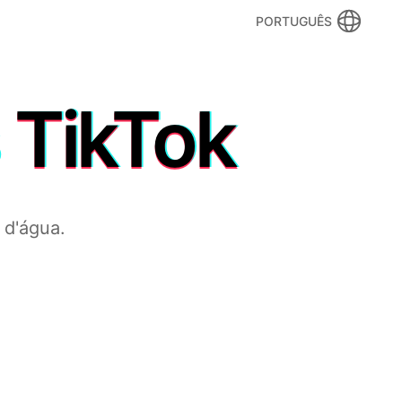
PORTUGUÊS
 TikTok
 d'água.