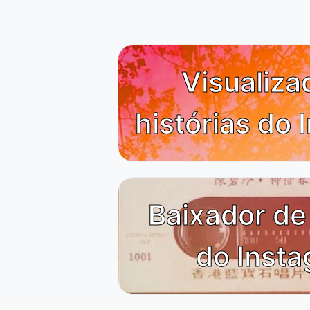
Visualiza
histórias do
Baixador de
do Inst