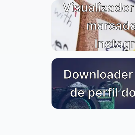
Visualizador
marcada
Instag
Downloader 
de perfil d