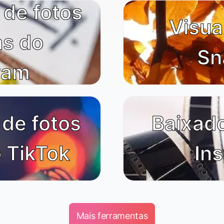
 de fotos
Visua
s do
Sn
ram
de fotos
Baixado
o TikTok
In
Mais ferramentas