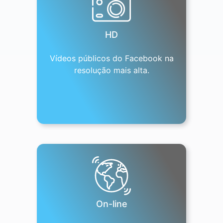
HD
Vídeos públicos do Facebook na
resolução mais alta.
On-line