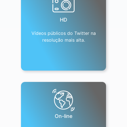
HD
Vídeos públicos do Twitter na
resolução mais alta.
On-line