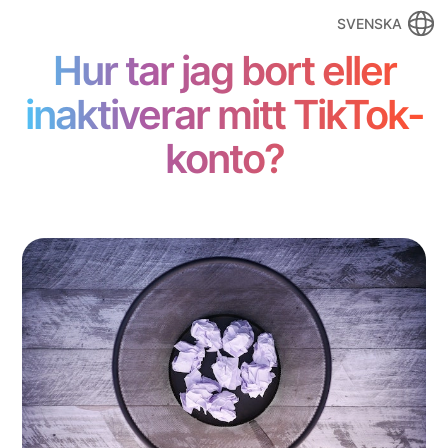
SVENSKA
Hur tar jag bort eller
inaktiverar mitt TikTok-
konto?