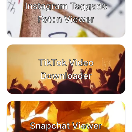
Instagram Taggade
Foton Viewer
TikTok Video
Downloader
Snapchat Viewer