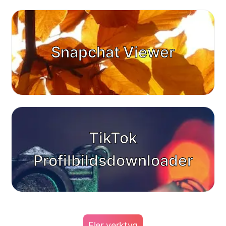
Snapchat Viewer
TikTok
Profilbildsdownloader
Fler verktyg