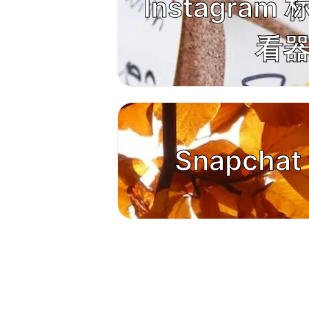
Instagra
看
Snapcha