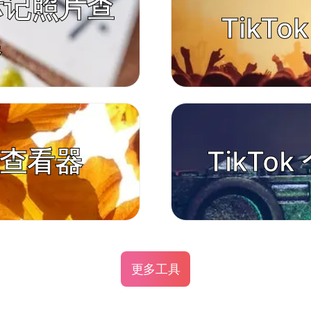
m 标记照片查
TikT
器
t 查看器
TikTo
更多工具