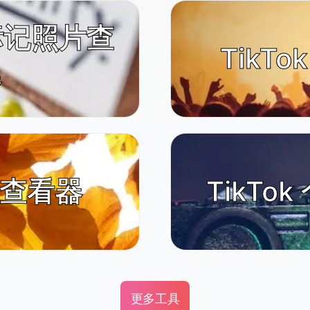
m 标记照片查
TikT
器
t 查看器
TikTo
更多工具