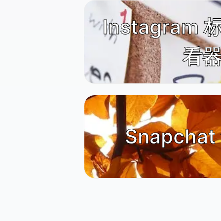
Instagra
看
Snapcha