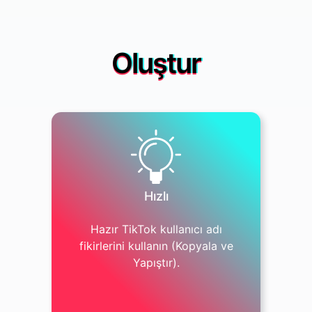
Oluştur
Hızlı
Hazır TikTok kullanıcı adı
fikirlerini kullanın (Kopyala ve
Yapıştır).