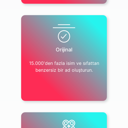
Orijinal
15.000'den fazla isim ve sıfattan
benzersiz bir ad oluşturun.