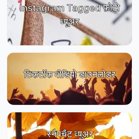
Instagram Tagged फ़ोटो
व्यूअर
टिकटॉक वीडियो डाउनलोडर
स्नैपचैट व्यूअर