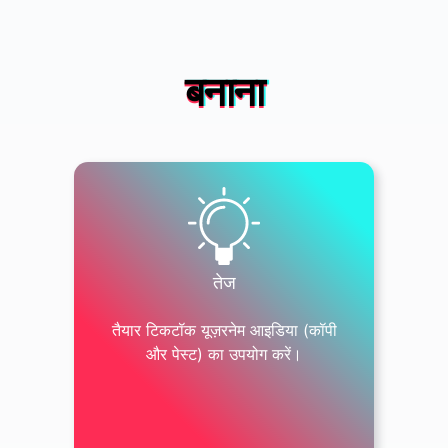
बनाना
तेज
तैयार टिकटॉक यूज़रनेम आइडिया (कॉपी
और पेस्ट) का उपयोग करें।