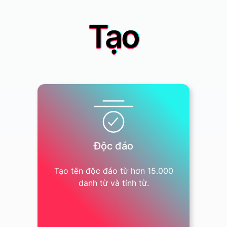
Tạo
Độc đáo
Tạo tên độc đáo từ hơn 15.000
danh từ và tính từ.