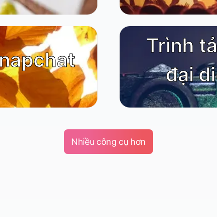
Trình t
Snapchat
đại d
Nhiều công cụ hơn