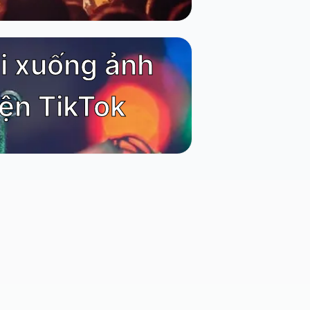
ải xuống ảnh
iện TikTok