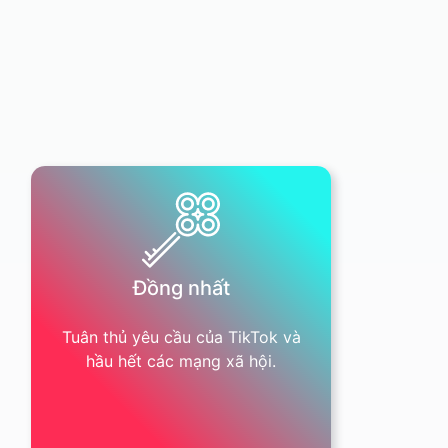
Đồng nhất
Tuân thủ yêu cầu của TikTok và
hầu hết các mạng xã hội.