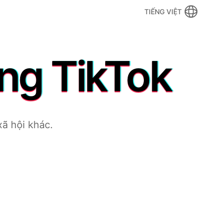
TIẾNG VIỆT
ng TikTok
ã hội khác.