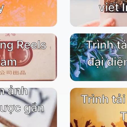
y
viết 
ống Reels
Trình t
ram
đại diệ
m ảnh
Trình tả
được gắn
T