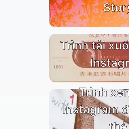
Stor
Trình tải xu
Instag
Trình xe
Instagram 
thẻ