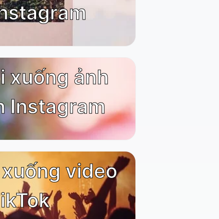
Instagram
ải xuống ảnh
n Instagram
i xuống video
ikTok