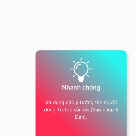
Nhanh chóng
Sử dụng các ý tưởng tên người
dùng TikTok sẵn có (Sao chép &
Dán).