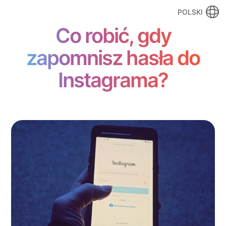
POLSKI
Co robić, gdy
zapomnisz hasła do
Instagrama?