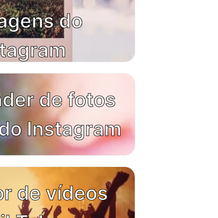
agens do
stagram
der de fotos
 do Instagram
r de vídeos