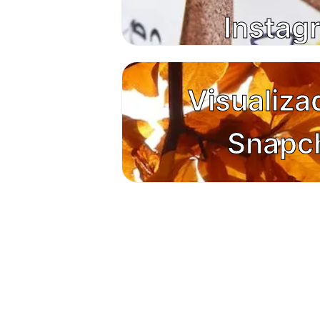
Instag
Visualiza
Snapc