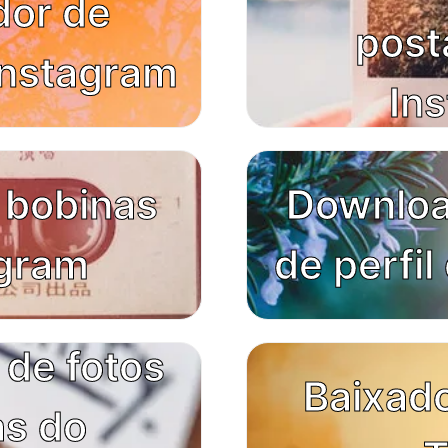
dor de
post
 Instagram
In
 bobinas
Downloa
agram
de perfil
 de fotos
Baixado
s do