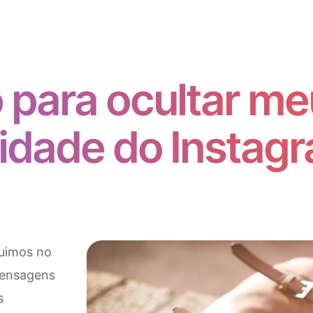
para ocultar me
vidade do Instag
guimos no
mensagens
s