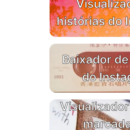
Visualiza
histórias do
Baixador de
do Inst
Visualizador
marcada