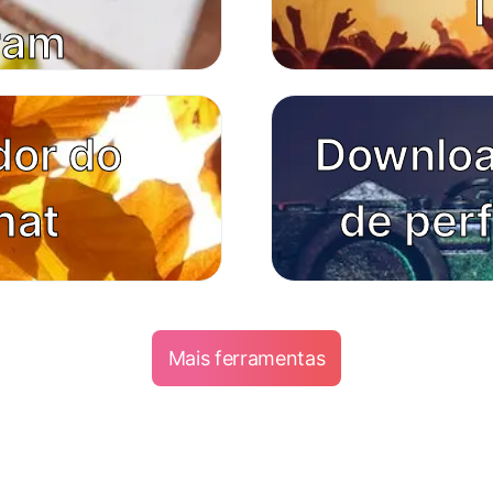
T
ram
dor do
Downloa
hat
de perf
Mais ferramentas