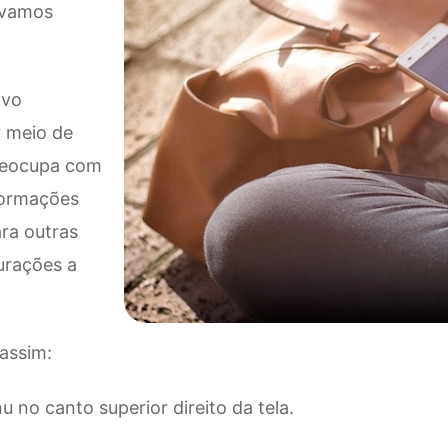
ávamos
ivo
r meio de
reocupa com
formações
ara outras
urações a
 assim:
u no canto superior direito da tela.