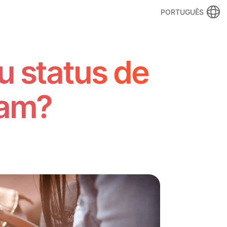
PORTUGUÊS
u status de
ram?