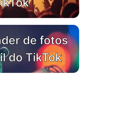
ikTok
der de fotos
il do TikTok