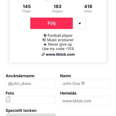
145
183
418
Följer
Följare
Gillar
Följ
⚽ Football player

🎼 Music producer

🔥 Never give up 

Use my code -15%
www.tiktok.com
Användarnamn
Namn
Foto
Hemsida
Speciellt tecken