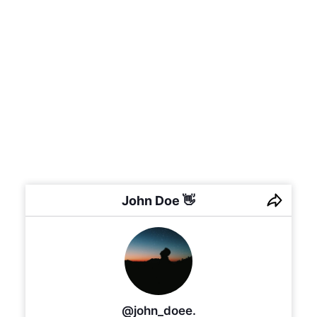
John Doe 👋
@john_doee.