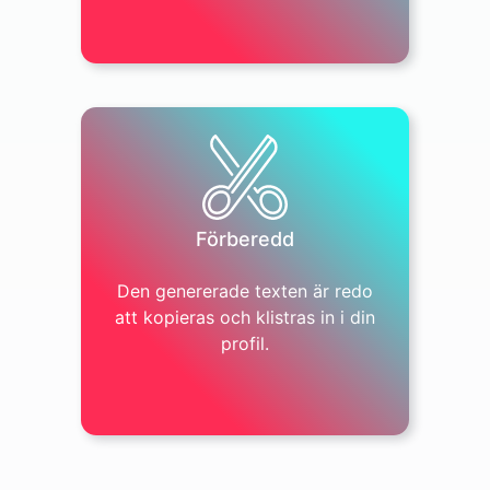
Travel & Places
Förberedd
Den genererade texten är redo
att kopieras och klistras in i din
profil.