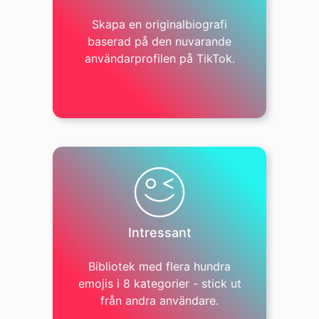
Skapa en originalbiografi
baserad på den nuvarande
användarprofilen på TikTok.
Intressant
Bibliotek med flera hundra
emojis i 8 kategorier - stick ut
från andra användare.