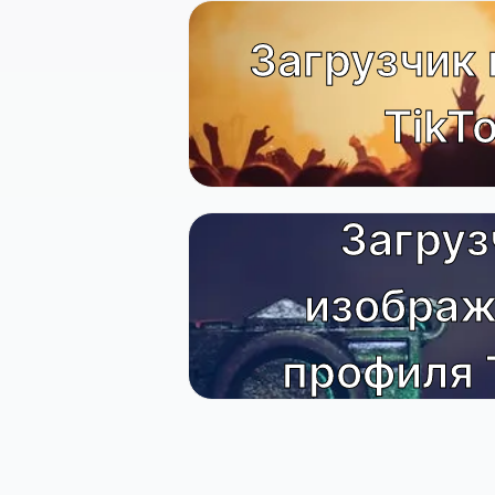
Загрузчик 
TikT
Загруз
изображ
профиля 