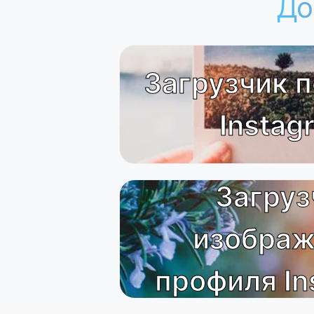
До
Загрузчик п
Instag
Загруз
изображ
профиля In