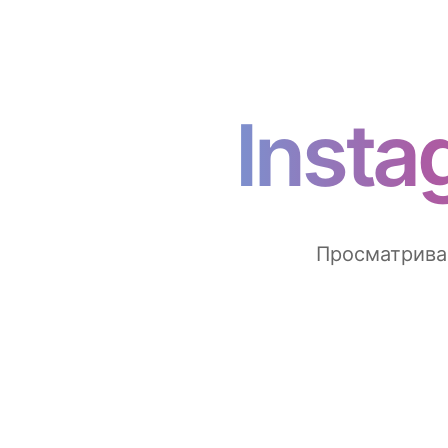
Insta
Просматрива