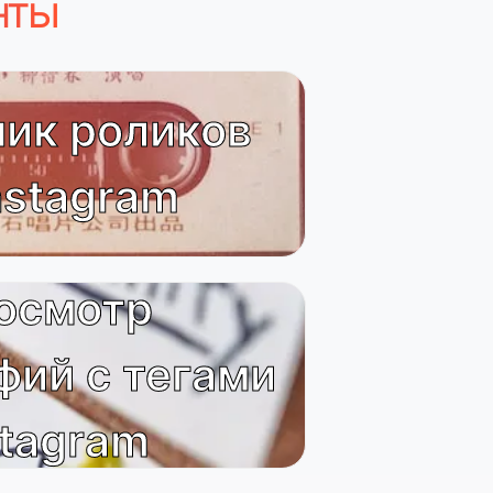
нты
чик роликов
nstagram
осмотр
фий с тегами
stagram