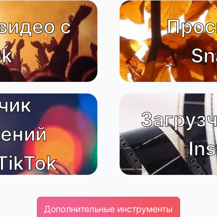
видео с
Прос
ok
Sn
чик
Загрузч
ений
In
TikTok
Дополнительные инструменты