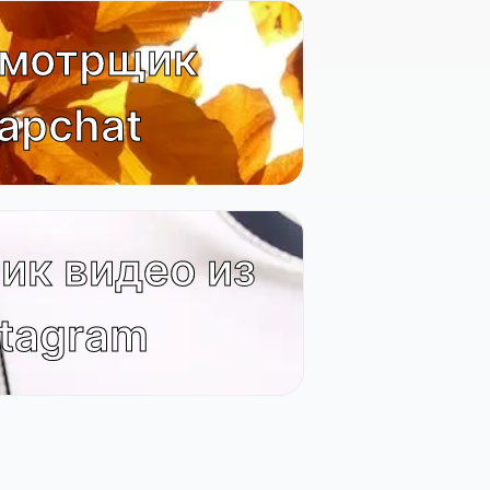
мотрщик
apchat
ик видео из
stagram