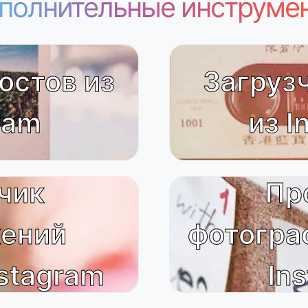
полнительные инструме
остов из
Загруз
ram
из I
чик
Пр
ений
фотогра
stagram
In