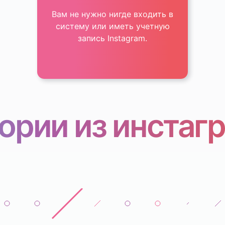
Вам не нужно нигде входить в
систему или иметь учетную
запись Instagram.
ории из инстаг